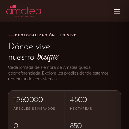
GEOLOCALIZACIÓN · EN VIVO
Dónde vive
bosque
nuestro
.
Cada jornada de siembra de Amatea queda
georreferenciada. Explora los predios donde estamos
regenerando ecosistemas.
1.960.000
4.500
ÁRBOLES SEMBRADOS
HECTÁREAS
0
850